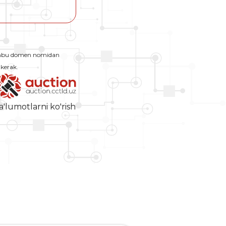
Ushbu domen nomidan
 kerak.
a'lumotlarni ko'rish