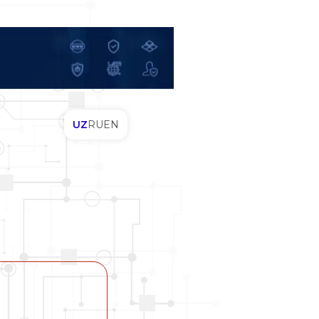
UZ
RU
EN