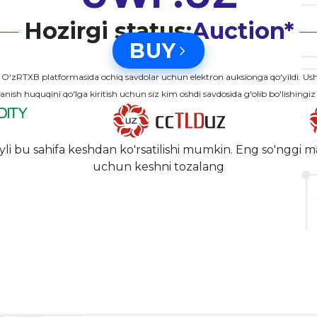
Hozirgi status:
Auction*
BUY
‘zRTXB platformasida ochiq savdolar uchun elektron auksionga qo‘yildi. 
anish huquqini qo'lga kiritish uchun siz kim oshdi savdosida g'olib bo'lishingiz
yli bu sahifa keshdan ko'rsatilishi mumkin. Eng so'nggi m
uchun keshni tozalang