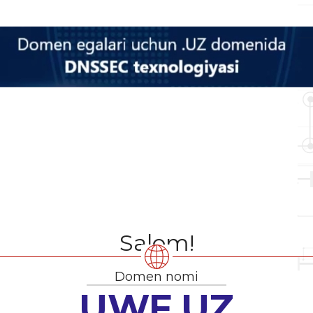
Salom!
Domen nomi
UWF.UZ