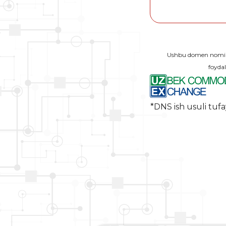
Ushbu domen nomi O
foydal
*DNS ish usuli tufa